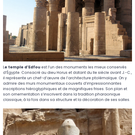
L
e temple d’Edfou
est l’un des monuments les mieux conservés
d’Égypte. Consacré au dieu Horus et datant du IIe siècle avant J.-C.,
il représente un chef-d’œuvre de l’architecture ptolémaïque. On y
admire des murs monumentaux couverts d’impressionnantes
inscriptions hiéroglyphiques et de magnifiques frises. Son plan et
son ornementation s’inscrivent dans la tradition pharaonique
classique, à la fois dans sa structure et la décoration de ses salles.