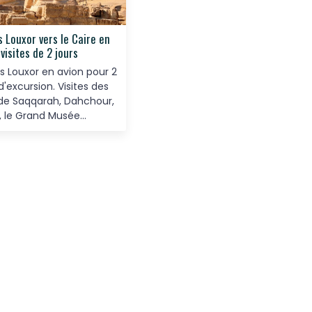
 Louxor vers le Caire en
 visites de 2 jours
s Louxor en avion pour 2
d'excursion. Visites des
 de Saqqarah, Dahchour,
, le Grand Musée
en, la Citadelle de
n, la mosquée d'Al-Rifa'i
n El-Khallili