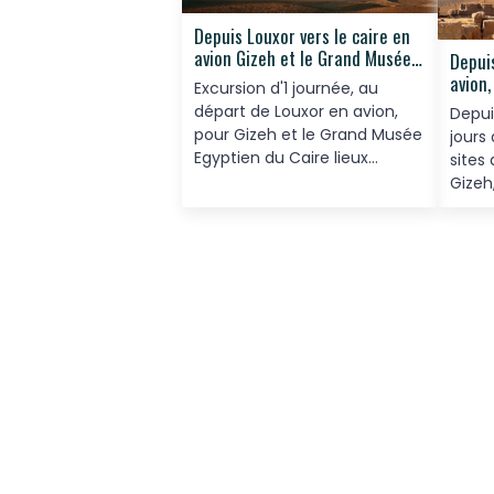
Depuis Louxor vers le caire en
avion Gizeh et le Grand Musée
Depuis
Egyptien 1 journée
avion,
Excursion d'1 journée, au
départ de Louxor en avion,
Depui
pour Gizeh et le Grand Musée
jours 
Egyptien du Caire lieux
sites
incontournable des amateurs
Gizeh
d'histoire et d'art antique
Egypti
Saladi
et Kha