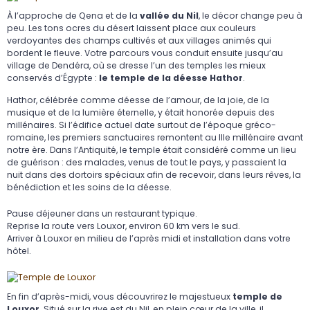
À l’approche de Qena et de la
vallée du Nil
, le décor change peu à
peu. Les tons ocres du désert laissent place aux couleurs
verdoyantes des champs cultivés et aux villages animés qui
bordent le fleuve. Votre parcours vous conduit ensuite jusqu’au
village de Dendéra, où se dresse l’un des temples les mieux
conservés d’Égypte :
le temple de la déesse Hathor
.
Hathor, célébrée comme déesse de l’amour, de la joie, de la
musique et de la lumière éternelle, y était honorée depuis des
millénaires. Si l’édifice actuel date surtout de l’époque gréco-
romaine, les premiers sanctuaires remontent au IIIe millénaire avant
notre ère. Dans l’Antiquité, le temple était considéré comme un lieu
de guérison : des malades, venus de tout le pays, y passaient la
nuit dans des dortoirs spéciaux afin de recevoir, dans leurs rêves, la
bénédiction et les soins de la déesse.
Pause déjeuner dans un restaurant typique.
Reprise la route vers Louxor, environ 60 km vers le sud.
Arriver à Louxor en milieu de l’après midi et installation dans votre
hôtel.
En fin d’après-midi, vous découvrirez le majestueux
temple de
Louxor
. Situé sur la rive est du Nil, en plein cœur de la ville, il