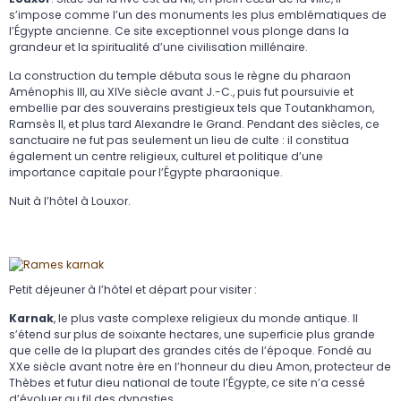
s’impose comme l’un des monuments les plus emblématiques de
l’Égypte ancienne. Ce site exceptionnel vous plonge dans la
grandeur et la spiritualité d’une civilisation millénaire.
La construction du temple débuta sous le règne du pharaon
Aménophis III, au XIVe siècle avant J.-C., puis fut poursuivie et
embellie par des souverains prestigieux tels que Toutankhamon,
Ramsès II, et plus tard Alexandre le Grand. Pendant des siècles, ce
sanctuaire ne fut pas seulement un lieu de culte : il constitua
également un centre religieux, culturel et politique d’une
importance capitale pour l’Égypte pharaonique.
Nuit à l’hôtel à Louxor.
Petit déjeuner à l’hôtel et départ pour visiter :
Karnak
, le plus vaste complexe religieux du monde antique. Il
s’étend sur plus de soixante hectares, une superficie plus grande
que celle de la plupart des grandes cités de l’époque. Fondé au
XXe siècle avant notre ère en l’honneur du dieu Amon, protecteur de
Thèbes et futur dieu national de toute l’Égypte, ce site n’a cessé
d’évoluer au fil des dynasties.