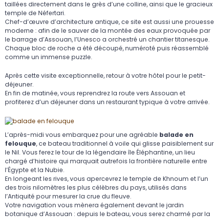
taillées directement dans le grès d’une colline, ainsi que le gracieux
temple de Néfertari.
Chef-d’œuvre d’architecture antique, ce site est aussi une prouesse
moderne : afin de le sauver de la montée des eaux provoquée par
le barrage d’Assouan, l’Unesco a orchestré un chantier titanesque.
Chaque bloc de roche a été découpé, numéroté puis réassemblé
comme un immense puzzle.
Après cette visite exceptionnelle, retour à votre hôtel pour le petit-
déjeuner.
En fin de matinée, vous reprendrez la route vers Assouan et
profiterez d’un déjeuner dans un restaurant typique à votre arrivée.
L’après-midi vous embarquez pour une agréable
balade en
felouque
, ce bateau traditionnel à voile qui glisse paisiblement sur
le Nil. Vous ferez le tour de la légendaire île Éléphantine, un lieu
chargé d’histoire qui marquait autrefois la frontière naturelle entre
l’Égypte et la Nubie.
En longeant les rives, vous apercevrez le temple de Khnoum et l’un
des trois nilomètres les plus célèbres du pays, utilisés dans
l’Antiquité pour mesurer la crue du fleuve.
Votre navigation vous mènera également devant le jardin
botanique d’Assouan : depuis le bateau, vous serez charmé par la