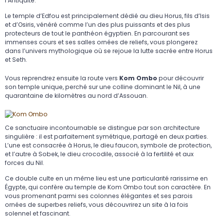
l’Antiquité.
Le temple d’Edfou est principalement dédié au dieu Horus, fils d’Isis
et d’Osiris, vénéré comme l’un des plus puissants et des plus
protecteurs de tout le panthéon égyptien. En parcourant ses
immenses cours et ses salles ornées de reliefs, vous plongerez
dans l’univers mythologique où se rejoue la lutte sacrée entre Horus
et Seth.
Vous reprendrez ensuite la route vers
Kom Ombo
pour découvrir
son temple unique, perché sur une colline dominant le Nil, à une
quarantaine de kilomètres au nord d’Assouan.
Ce sanctuaire incontournable se distingue par son architecture
singulière : il est parfaitement symétrique, partagé en deux parties.
L’une est consacrée à Horus, le dieu faucon, symbole de protection,
et l’autre à Sobek, le dieu crocodile, associé à la fertilité et aux
forces du Nil.
Ce double culte en un même lieu est une particularité rarissime en
Égypte, qui confère au temple de Kom Ombo tout son caractère. En
vous promenant parmi ses colonnes élégantes et ses parois
ornées de superbes reliefs, vous découvrirez un site à la fois
solennel et fascinant.