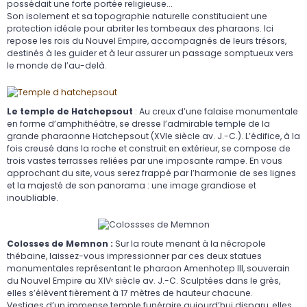
possédait une forte portée religieuse...
Son isolement et sa topographie naturelle constituaient une
protection idéale pour abriter les tombeaux des pharaons. Ici
repose les rois du Nouvel Empire, accompagnés de leurs trésors,
destinés à les guider et à leur assurer un passage somptueux vers
le monde de l’au-delà.
Le temple de Hatchepsout
: Au creux d’une falaise monumentale
en forme d’amphithéâtre, se dresse l’admirable temple de la
grande pharaonne Hatchepsout (XVIe siècle av. J.-C.). L’édifice, à la
fois creusé dans la roche et construit en extérieur, se compose de
trois vastes terrasses reliées par une imposante rampe. En vous
approchant du site, vous serez frappé par l’harmonie de ses lignes
et la majesté de son panorama : une image grandiose et
inoubliable.
Colosses de Memnon :
Sur la route menant à la nécropole
thébaine, laissez-vous impressionner par ces deux statues
monumentales représentant le pharaon Amenhotep III, souverain
du Nouvel Empire au XIVᵉ siècle av. J.-C. Sculptées dans le grès,
elles s’élèvent fièrement à 17 mètres de hauteur chacune.
Vestiges d’un immense temple funéraire aujourd’hui disparu, elles