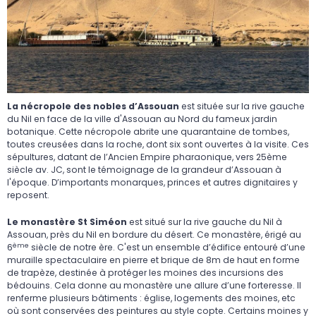
La nécropole des nobles d’Assouan
est située sur la rive gauche
du Nil en face de la ville d'Assouan au Nord du fameux jardin
botanique. Cette nécropole abrite une quarantaine de tombes,
toutes creusées dans la roche, dont six sont ouvertes à la visite. Ces
sépultures, datant de l’Ancien Empire pharaonique, vers 25ème
siècle av. JC, sont le témoignage de la grandeur d’Assouan à
l'époque. D’importants monarques, princes et autres dignitaires y
reposent.
Le monastère St Siméon
est situé sur la rive gauche du Nil à
Assouan, près du Nil en bordure du désert. Ce monastère, érigé au
ème
6
siècle de notre ère. C'est un ensemble d’édifice entouré d’une
muraille spectaculaire en pierre et brique de 8m de haut en forme
de trapèze, destinée à protéger les moines des incursions des
bédouins. Cela donne au monastère une allure d’une forteresse. Il
renferme plusieurs bâtiments : église, logements des moines, etc
où sont conservées des peintures au style copte. Certains moines y