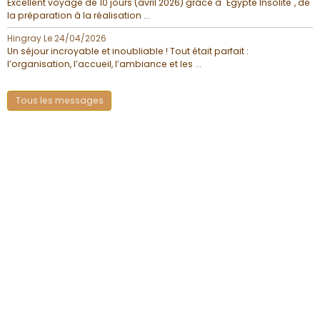
Excellent voyage de 10 jours (avril 2026) grâce à "Égypte Insolite", de
la préparation à la réalisation ...
Hingray
Le 24/04/2026
Un séjour incroyable et inoubliable ! Tout était parfait :
l’organisation, l’accueil, l’ambiance et les ...
Tous les messages